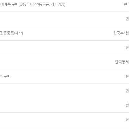
및 예비품 구매(Q등급/제작/동등품/기기검증)
한
한
등급/동등품/제작)
한국수력원
한
한국동서
부 구매
한
한
한
한