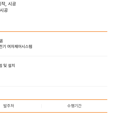
 제작, 시공
 시공
템
발전기 여자제어시스템
험 및 설치
발주처
수행기간