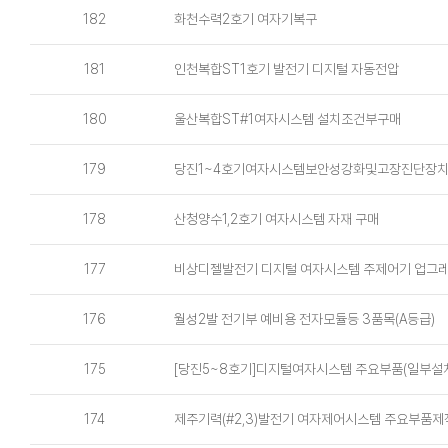
182
화천수력2호기 여자기복구
181
인천복합ST1호기 발전기 디지털 자동전압
180
울산복합ST#1여자시스템 설치조건부구매
179
당진1~4호기여자시스템보안성강화및고장진단장치구
178
산청양수1,2호기 여자시스템 자재 구매
177
비상디젤발전기 디지털 여자시스템 주제어기 업그
176
월성2발 전기부 예비용 전자모듈등 3품목(A등급)
175
[당진5~8호기]디지털여자시스템 주요부품(일부설
174
제주기력(#2,3)발전기 여자제어시스템 주요부품제