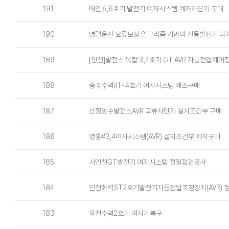
191
태안 5,6호기 발전기 여자시스템 계자차단기 구매
190
병렬운전 오류보상 알고리즘 기반의 전동발전기 디지털
189
[인천]발전소 복합 3,4호기 GT AVR 자동전압제
188
충주수력#1~4호기 여자시스템 제조구매
187
산청양수발전소AVR 교류차단기 설치조건부 구매
186
영흥#3,4여자시스템(AVR) 설치조건부 제작구매
185
서인천GT발전기 여자시스템 정밀점검공사
184
인천화력ST2호기발전기자동전압조정장치(AVR) 정
183
화천수력2호기 여자기복구