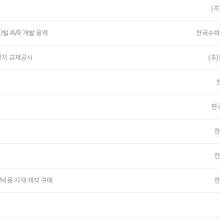
(
 AVR 개발 용역
한국수력
어장치 교체공사
(주
한
한
한
비용 자재 제작 구매
한