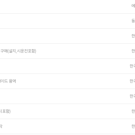
에
동
한
매(설치,시운전포함)
한
한
레이드 용역
한
한
치포함)
한
작
한